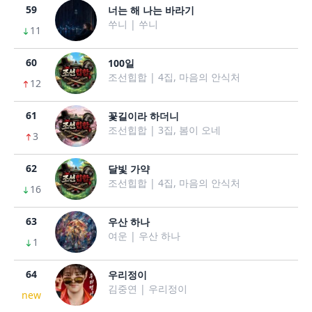
59
너는 해 나는 바라기
쑤니 | 쑤니
11
60
100일
조선힙합 | 4집, 마음의 안식처
12
61
꽃길이라 하더니
조선힙합 | 3집, 봄이 오네
3
62
달빛 가약
조선힙합 | 4집, 마음의 안식처
16
63
우산 하나
여운 | 우산 하나
1
64
우리정이
김중연 | 우리정이
new