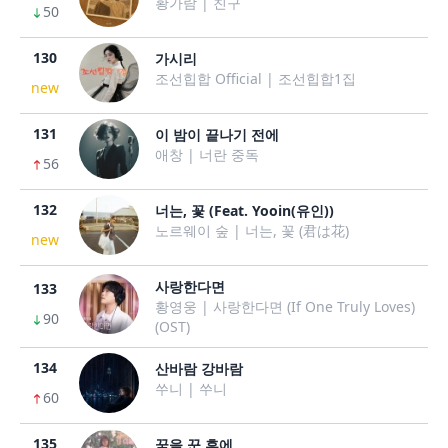
황가람 | 친구
50
130
가시리
조선힙합 Official | 조선힙합1집
new
131
이 밤이 끝나기 전에
애창 | 너란 중독
56
132
너는, 꽃 (Feat. Yooin(유인))
노르웨이 숲 | 너는, 꽃 (君は花)
new
사랑한다면
133
황영웅 | 사랑한다면 (If One Truly Loves)
90
(OST)
134
산바람 강바람
쑤니 | 쑤니
60
135
꿈을 꾼 후에