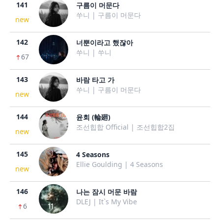
141
구름이 머문다
쑤니 | 구름이 머문다
new
142
너뿐이라고 했잖아
쑤니 | 쑤니
67
143
바람 타고 가
쑤니 | 구름이 머문다
new
144
윤회 (輪廻)
조선힙합 Official | 조선힙합2집
new
145
4 Seasons
Ellie Goulding | 4 Seasons
new
146
나는 잠시 머문 바람
DLEJ | It`s My Vibe
6