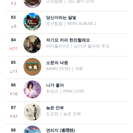
조선힙합 | 3집, 봄이 오네
2
83
당신이라는 달빛
조선힙합 | MINI ALBUM 2
6
84
저기요 커피 한잔할래요
버터플라이3 | 님이여 돌아와 주오
HOT
85
소문의 낙원
AKMU (악뮤) | 개화
11
86
니가 좋아
최성곤 | PINK LOVE
16
87
늦은 안부
도요한 | 늦은 안부
47
88
연리지 (連理枝)