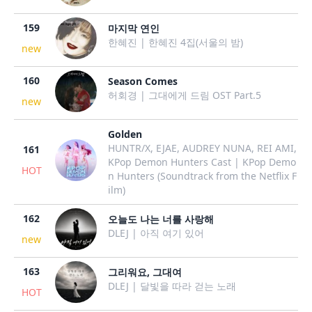
159
마지막 연인
한혜진 | 한혜진 4집(서울의 밤)
new
160
Season Comes
허회경 | 그대에게 드림 OST Part.5
new
Golden
HUNTR/X, EJAE, AUDREY NUNA, REI AMI,
161
KPop Demon Hunters Cast | KPop Demo
HOT
n Hunters (Soundtrack from the Netflix F
ilm)
162
오늘도 나는 너를 사랑해
DLEJ | 아직 여기 있어
new
163
그리워요, 그대여
DLEJ | 달빛을 따라 걷는 노래
HOT