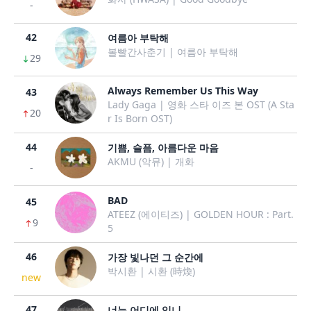
-
42
여름아 부탁해
볼빨간사춘기 | 여름아 부탁해
29
Always Remember Us This Way
43
Lady Gaga | 영화 스타 이즈 본 OST (A Sta
20
r Is Born OST)
44
기쁨, 슬픔, 아름다운 마음
AKMU (악뮤) | 개화
-
BAD
45
ATEEZ (에이티즈) | GOLDEN HOUR : Part.
9
5
46
가장 빛나던 그 순간에
박시환 | 시환 (時煥)
new
47
너는 어디에 있니