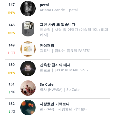
147
petal
Ariana Grande | petal
new
그런 사람 또 없습니다
148
이승철 | 사랑 참 어렵다 (이승철 10th 리패
new
키지)
149
천상재회
김용빈 | 금타는 금요일 PART31
HOT
150
잔혹한 천사의 테제
한로로 | J-POP REMAKE Vol.2
new
151
So Cute
화사 (HWASA) | So Cute
50
152
사랑했던 기억보다
란 (RAN) | 사랑했던 기억보다
72