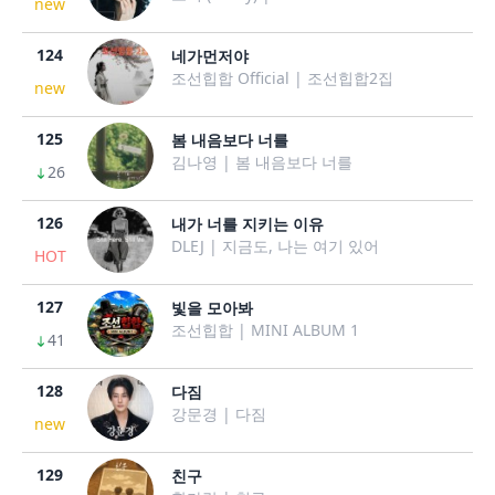
new
124
네가먼저야
조선힙합 Official | 조선힙합2집
new
125
봄 내음보다 너를
김나영 | 봄 내음보다 너를
26
126
내가 너를 지키는 이유
DLEJ | 지금도, 나는 여기 있어
HOT
127
빛을 모아봐
조선힙합 | MINI ALBUM 1
41
128
다짐
강문경 | 다짐
new
129
친구