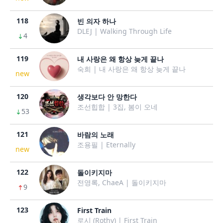
118
빈 의자 하나
DLEJ | Walking Through Life
4
119
내 사랑은 왜 항상 늦게 끝나
숙희 | 내 사랑은 왜 항상 늦게 끝나
new
120
생각보다 안 망한다
조선힙합 | 3집, 봄이 오네
53
121
바람의 노래
조용필 | Eternally
new
122
돌이키지마
전영록, ChaeA | 돌이키지마
9
123
First Train
로시 (Rothy) | First Train