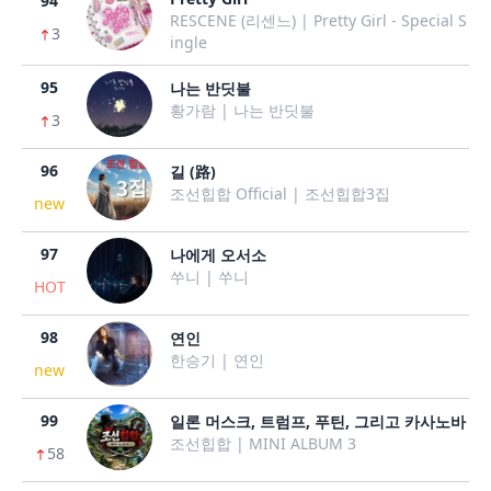
94
RESCENE (리센느) | Pretty Girl - Special S
3
ingle
95
나는 반딧불
황가람 | 나는 반딧불
3
96
길 (路)
조선힙합 Official | 조선힙합3집
new
97
나에게 오서소
쑤니 | 쑤니
HOT
98
연인
한승기 | 연인
new
99
일론 머스크, 트럼프, 푸틴, 그리고 카사노바
조선힙합 | MINI ALBUM 3
58