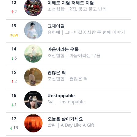
12
이래도 지랄 저래도 지랄
조선힙합 | 2집, 웃고 울고 난리
2
13
그대이길
송하예 | 그대이길 X 사랑 두 번째 이야기
new
14
마음이라는 우물
조선힙합 | 마음이라는 우물
6
15
괜찮은 척
조선힙합 | 괜찮은 척
2
16
Unstoppable
Sia | Unstoppable
1
17
오늘을 살아가세요
발란 | A Day Like A Gift
16