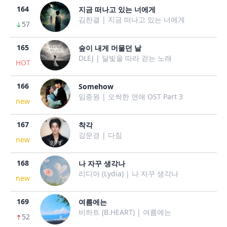
164
지금 떠나고 있는 너에게
김한결 | 지금 떠나고 있는 너에게
57
165
숲이 내게 머물던 날
DLEJ | 달빛을 따라 걷는 노래
HOT
166
Somehow
임중원 | 오싹한 연애 OST Part 3
new
167
착각
강문경 | 다짐
new
168
나 자꾸 생각나
리디아 (Lydia) | 나 자꾸 생각나
new
169
여름에는
비하트 (B.HEART) | 여름에는
52