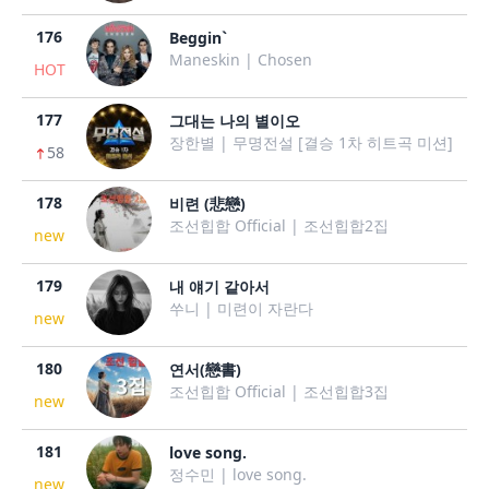
176
Beggin`
Maneskin | Chosen
HOT
177
그대는 나의 별이오
장한별 | 무명전설 [결승 1차 히트곡 미션]
58
178
비련 (悲戀)
조선힙합 Official | 조선힙합2집
new
179
내 얘기 같아서
쑤니 | 미련이 자란다
new
180
연서(戀書)
조선힙합 Official | 조선힙합3집
new
181
love song.
정수민 | love song.
new