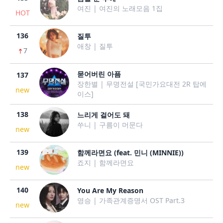
여진 | 여진의 노래모음 1집
HOT
136
질투
애창 | 질투
7
묻어버린 아픔
137
장한별 | 무명전설 [국민가요대전 2R 탑에
new
이스]
138
느리게 걸어도 돼
쑤니 | 구름이 머문다
new
139
함께라면요 (feat. 민니 (MINNIE))
죠지 | 함께라면요
new
140
You Are My Reason
영승 | 가족관계증명서 OST Part.3
new