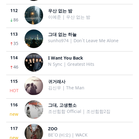
112
우산 없는 밤
이예준 | 우산 없는 밤
86
113
그대 없는 하늘
sunho974 | Don`t Leave Me Alone
35
114
I Want You Back
N Sync | Greatest Hits
46
115
귀거래사
김신우 | The Man
HOT
116
그대, 고생했소
조선힙합 Official | 조선힙합2집
new
117
ZOO
BE`O (비오) | WACK
new