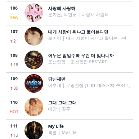
106
사랑해 사랑해
은가은, 박현호 | 사랑해 사랑해
new
107
내게 사랑이 뭐냐고 물어본다면
로이킴 | 내게 사랑이 뭐냐고 물어본다면
21
108
어두운 밤일수록 우린 더 빛나니까
조선힙합 | 조선힙합 RESTART
18
109
당신께만
이루네 | 무명전설 [1대1 데스매치 PART.1]
89
110
그대 그대 그대
애창 | 질투
HOT
111
My Life
복별 | My Life
12