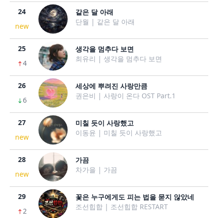
24
같은 달 아래
단월 | 같은 달 아래
new
25
생각을 멈추다 보면
최유리 | 생각을 멈추다 보면
4
26
세상에 뿌려진 사랑만큼
권은비 | 사랑이 온다 OST Part.1
6
27
미칠 듯이 사랑했고
이동윤 | 미칠 듯이 사랑했고
new
28
가끔
차가을 | 가끔
new
29
꽃은 누구에게도 피는 법을 묻지 않았네
조선힙합 | 조선힙합 RESTART
2