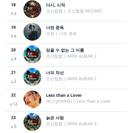
18
다시, 시작
조선힙합 | 조선힙합 RESTART
3
19
너란 중독
애창 | 너란 중독
4
20
잊을 수 없는 그 이름
조선힙합 | MINI ALBUM 2
4
21
너의 차선
조선힙합 | MINI ALBUM 2
2
22
Less than a Lover
제니 (JENNIE) | Less than a Lover
12
23
늙은 사랑
조선힙합 | MINI ALBUM 3
5