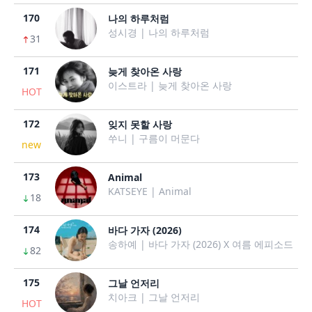
170
나의 하루처럼
성시경 | 나의 하루처럼
31
171
늦게 찾아온 사랑
이스트라 | 늦게 찾아온 사랑
HOT
172
잊지 못할 사랑
쑤니 | 구름이 머문다
new
173
Animal
KATSEYE | Animal
18
174
바다 가자 (2026)
송하예 | 바다 가자 (2026) X 여름 에피소드
82
175
그날 언저리
치아크 | 그날 언저리
HOT