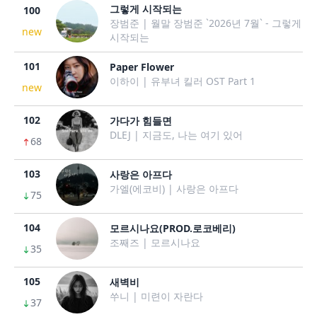
그렇게 시작되는
100
장범준 | 월말 장범준 `2026년 7월` - 그렇게
new
시작되는
101
Paper Flower
이하이 | 유부녀 킬러 OST Part 1
new
102
가다가 힘들면
DLEJ | 지금도, 나는 여기 있어
68
103
사랑은 아프다
가엘(에코비) | 사랑은 아프다
75
104
모르시나요(PROD.로코베리)
조째즈 | 모르시나요
35
105
새벽비
쑤니 | 미련이 자란다
37