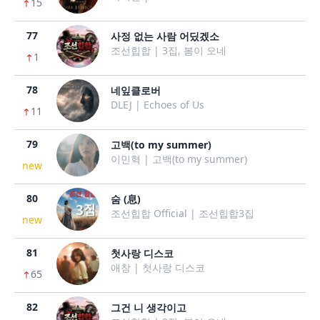
15
77
사정 없는 사람 어딨겠소
조선힙합 | 3집, 봄이 오네
1
78
네잎클로버
DLEJ | Echoes of Us
11
79
고백(to my summer)
이민혁 | 고백(to my summer)
new
80
숨 (息)
조선힙합 Official | 조선힙합3집
new
81
첫사랑 디스코
애창 | 첫사랑 디스코
65
82
그건 니 생각이고