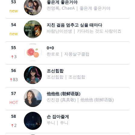
53
좋은게 좋은거야
전영록, ChaeA | 좋은게 좋은거야
new
54
지친 걸음 멈추고 싶을 때마다
바람난이선생 | 기다리는 것도 사랑이죠
new
55
0+0
한로로 | 자몽살구클럽
3
56
조선힙합
조선힙합 | 조선힙합
83
57
他他他 (朝鲜语版)
진진경 (真真敬) | 他他他 (朝鲜语版)
HOT
58
손 잡아줄게
쑤니 | 쑤니
2