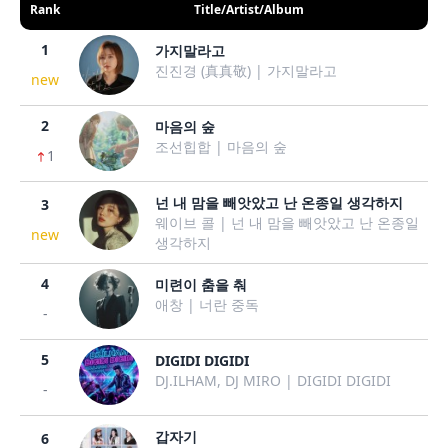
Rank
Title/Artist/Album
1
가지말라고
진진경 (真真敬) | 가지말라고
new
2
마음의 숲
조선힙합 | 마음의 숲
1
넌 내 맘을 빼앗았고 난 온종일 생각하지
3
웨이브 콜 | 넌 내 맘을 빼앗았고 난 온종일
new
생각하지
4
미련이 춤을 춰
애창 | 너란 중독
-
5
DIGIDI DIGIDI
DJ.ILHAM, DJ MIRO | DIGIDI DIGIDI
-
갑자기
6