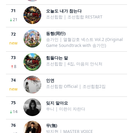
71
오늘도 내가 참는다
조선힙합 | 조선힙합 RESTART
21
동행(同行)
72
송가인 | 열혈강호 넥스트 Vol.2 (Original
new
Game Soundtrack with 송가인)
73
힘들다는 말
조선힙합 | 4집, 마음의 안식처
8
74
인연
조선힙합 Official | 조선힙합2집
new
75
잊지 말아요
쑤니 | 미련이 자란다
14
76
무(無)
박지현 | MASTER VOICE