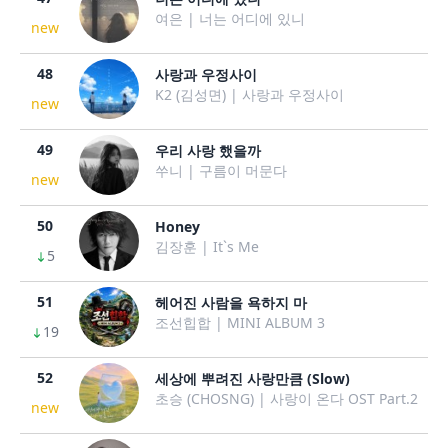
여은 | 너는 어디에 있니
new
48
사랑과 우정사이
K2 (김성면) | 사랑과 우정사이
new
49
우리 사랑 했을까
쑤니 | 구름이 머문다
new
50
Honey
김장훈 | It`s Me
5
51
헤어진 사람을 욕하지 마
조선힙합 | MINI ALBUM 3
19
52
세상에 뿌려진 사랑만큼 (Slow)
초승 (CHOSNG) | 사랑이 온다 OST Part.2
new