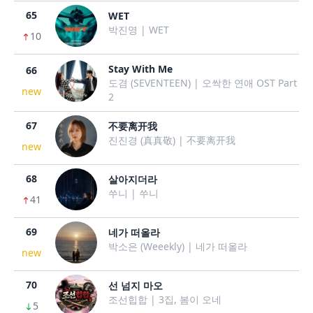
65
WET
박진영 | WET
10
Stay With Me
66
도겸 (SEVENTEEN) | 오싹한 연애 OST Part
new
2
67
不要离开我
진진경 (真真敬) | 不要离开我
new
68
살아지더라
쑤니 | 쑤니
41
69
네가 떠올라
박소은 (Weeekly) | 네가 떠올라
new
70
선 넘지 마오
조선힙합 | 3집, 봄이 오네
5