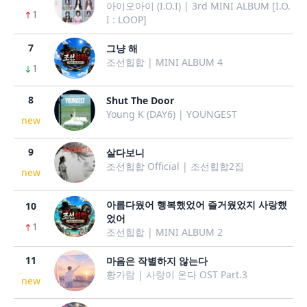
아이오아이 (I.O.I) | 3rd MINI ALBUM [I.O.
1
I : LOOP]
7
그냥 해
조선힙합 | MINI ALBUM 4
1
8
Shut The Door
Young K (DAY6) | YOUNGEST
new
9
살다보니
조선힙합 Official | 조선힙합2집
new
아름다웠어 행복했었어 즐거웠었지 사랑했
10
었어
1
조선힙합 | MINI ALBUM 2
11
마음은 작별하지 않는다
황가람 | 사랑이 온다 OST Part.3
new