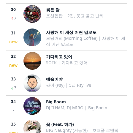
30
붉은 달
조선힙합 | 2집, 웃고 울고 난리
7
사랑해 이 세상 어떤 말로도
31
모닝커피 (Morning Coffee) | 사랑해 이 세
new
상 어떤 말로도
32
기다리고 있어
SOTK | 기다리고 있어
new
33
예술이야
싸이 (Psy) | 5집 PsyFive
3
34
Big Boom
DJ.ILHAM, DJ MIRO | Big Boom
-
35
꽃 (Feat. 하가)
BIG Naughty (서동현) | 호프풀 로맨틱
new