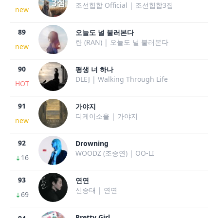
조선힙합 Official | 조선힙합3집
new
89
오늘도 널 불러본다
란 (RAN) | 오늘도 널 불러본다
new
90
평생 너 하나
DLEJ | Walking Through Life
HOT
91
가야지
디케이소울 | 가야지
new
92
Drowning
WOODZ (조승연) | OO-LI
16
93
연연
신승태 | 연연
69
Pretty Girl