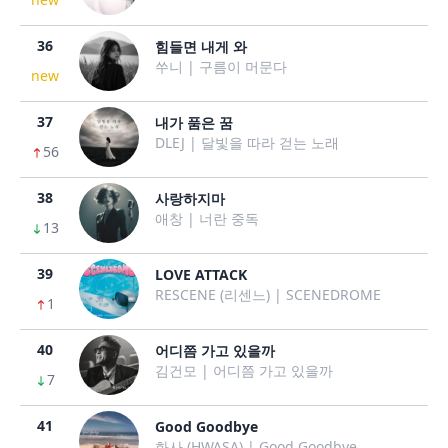
36
힘들면 내게 와
쑤니 | 구름이 머문다
new
37
내가 품은 꿈
DLEJ | 달빛을 따라 걷는 노래
56
38
사랑하지마
애창 | 너란 중독
13
39
LOVE ATTACK
RESCENE (리센느) | SCENEDROME
1
40
어디쯤 가고 있을까
김건모 | 어디쯤 가고 있을까
7
41
Good Goodbye
화사 (HWASA) | Good Goodbye