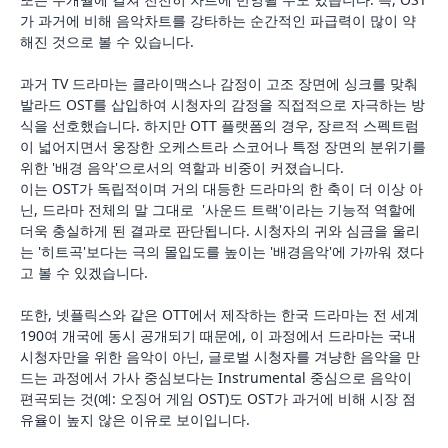
가 과거에 비해 음악차트를 강타하는 순간적인 파급력이 많이 약
해진 것으로 볼 수 있습니다.
과거 TV 드라마는 클라이맥스나 감정이 고조 장면에 싱크를 맞춰
발라드 OST를 삽입하여 시청자의 감정을 직접적으로 자극하는 방
식을 선호했습니다. 하지만 OTT 플랫폼의 경우, 장르적 스펙트럼
이 넓어지면서 웅장한 오케스트라 스코어나 특정 장면의 분위기를
위한 '배경 음악'으로서의 역할과 비중이 커졌습니다.
이는 OST가 독립적이며 거의 대등한 드라마의 한 축이 더 이상 아
닌, 드라마 전체의 말 그대로 '사운드 트랙'이라는 기능적 역할에
더욱 충실하게 된 결과로 판단됩니다. 시청자의 귀와 심금을 울리
는 '히트곡'보다는 극의 몰입도를 높이는 '배경음악'에 가까워 졌다
고 볼 수 있겠습니다.
또한, 넷플릭스와 같은 OTT에서 제작하는 한국 드라마는 전 세계
190여 개국에 동시 공개되기 때문에, 이 과정에서 드라마는 국내
시청자만을 위한 음악이 아닌, 글로벌 시청자를 겨냥한 음악을 만
드는 과정에서 가사 중심보다는 Instrumental 중심으로 음악이
편곡되는 것(예: 오징어 게임 OST)도 OST가 과거에 비해 시장 점
유율이 높지 않은 이유로 보이입니다.