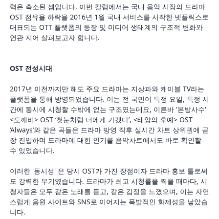
력은 축소된 셈입니다. 이번 칼럼에서는 국내 음악 시장의 드라마
OST 점유율 하락을 2016년 1월 국내 서비스를 시작한 넷플릭스로
대표되는 OTT 플랫폼의 등장 및 미디어 생태계의 구조적 변화와
연관 지어 살펴보고자 합니다.
OST 전성시대
2017년 이전까지만 해도 주요 드라마는 지상파와 케이블 TV라는
플랫폼을 통해 방영되었습니다. 이는 전 국민이 특정 요일, 특정 시
간에 동시에 시청할 수밖에 없는 구조였는데요, 이른바 '본방사수'
<도깨비> OST ‘첫눈처럼 너에게 가겠다’, <태양의 후예> OST
‘Always’와 같은 곡들은 드라마 방영 직후 실시간 차트 상위권에 곧
장 진입하며 드라마에 대한 인기를 음악차트에서도 바로 확인할
수 있었습니다.
이러한 '동시성' 은 당시 OST가 가진 장점이자 드라마 홍보 툴로써
도 강력한 무기였습니다. 드라마가 최고 시청률을 찍을 때마다, 시
청자들은 모두 같은 노래를 듣고, 같은 감정을 느꼈으며, 이는 자연
스럽게 음원 사이트와 SNS로 이어지는 폭발적인 화제성을 낳았습
니다.